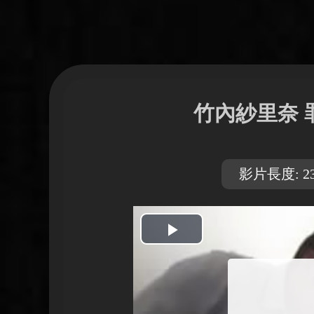
竹內紗里奈 
影片長度: 23
開
始
播