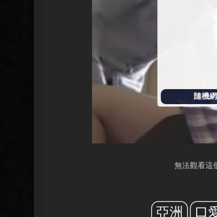
放
隨機網址
無法觀看這
亞洲
口