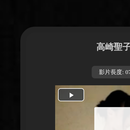
高崎聖子
影片長度: 07
開
始
播