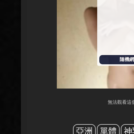
放
隨機網址
無法觀看這
亞洲
單體
神