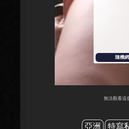
放
隨機網址
無法觀看這
亞洲
特寫