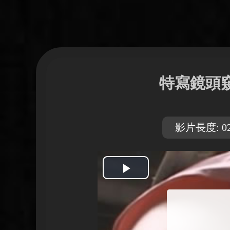
特寫鏡頭
影片長度: 02
開
始
播