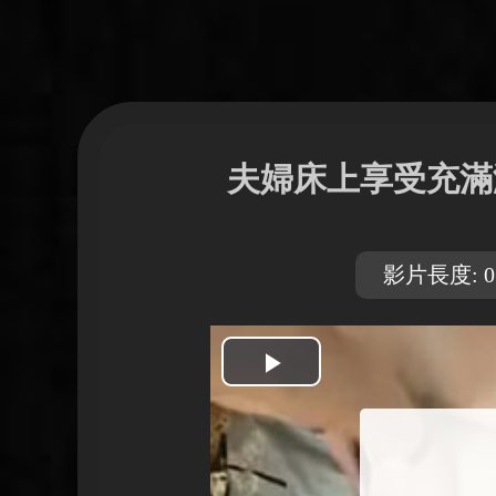
夫婦床上享受充滿
影片長度: 03
開
始
播