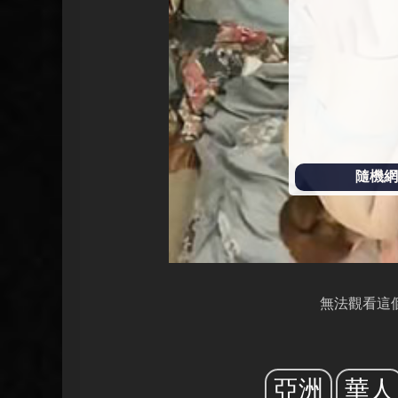
放
隨機網址
無法觀看這
亞洲
華人