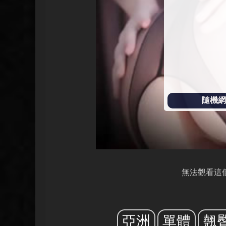
放
隨機網址
無法觀看這
亞洲
單體
翹