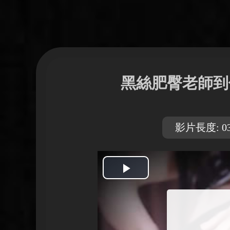
黑絲肥臀老師到
影片長度: 03
開
始
播