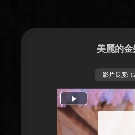
美麗的金
影片長度: 12
開
始
播