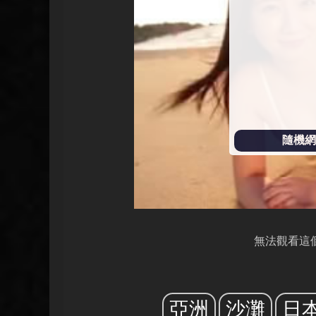
放
隨機網址
無法觀看這
亞洲
沙灘
日