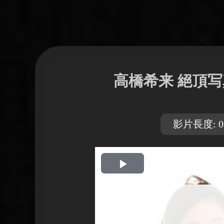
高橋希来 絕頂
影片長度: 09
開
始
播