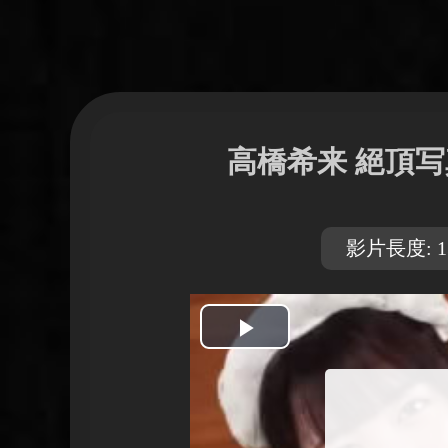
高橋希来 絕頂
影片長度: 13
開
始
播