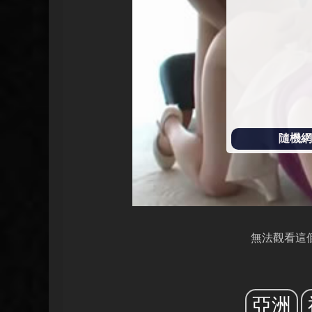
放
隨機網址
無法觀看這
亞洲