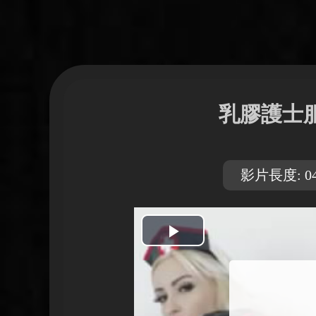
乳膠護士
影片長度: 04
開
始
播